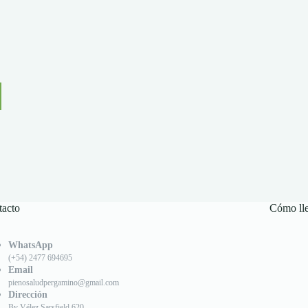
tacto
Cómo ll
WhatsApp
(+54) 2477 694695
Email
pienosaludpergamino@gmail.com
Dirección
Bv Vélez Sarsfield 620